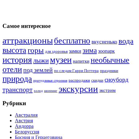
Самое интересное
аттракционы
бесплатно
вода
вкусненько
высота
горы
зима
замки
зоопарк
для здоровья
история
музеи
необычные
лыжи
напитки
отели
под землей
по следам Гарри Поттера
праздники
природа
сноуборд
распродажи
скидки
причудливые строения
экскурсии
транспорт
экстрим
холод
шоппинг
Рубрики
Австралия
Австрия
Андорра
Белоруссия
Босния и Герцеговина