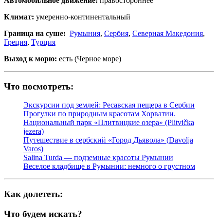
Автомобильное движение:
правостороннее
Климат:
умеренно-континентальный
Граница на суше:
Румыния
,
Сербия
,
Северная Македония
,
Греция
,
Турция
Выход к морю:
есть (Черное море)
Что посмотреть:
Экскурсии под землей: Ресавская пещера в Сербии
Прогулки по природным красотам Хорватии.
Национальный парк «Плитвицкие озера» (Plitvička
jezera)
Путешествие в сербский «Город Дьявола» (Davolja
Varos)
Salina Turda — подземные красоты Румынии
Веселое кладбище в Румынии: немного о грустном
Как долететь:
Что будем искать?