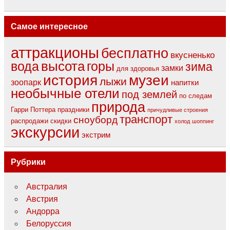
Самое интересное
аттракционы
бесплатно
вкусненько
вода
высота
горы
зима
замки
для здоровья
музеи
история
лыжи
зоопарк
напитки
необычные отели
под землей
по следам
природа
Гарри Поттера
праздники
причудливые строения
транспорт
сноуборд
распродажи
скидки
холод
шоппинг
экскурсии
экстрим
Рубрики
Австралия
Австрия
Андорра
Белоруссия