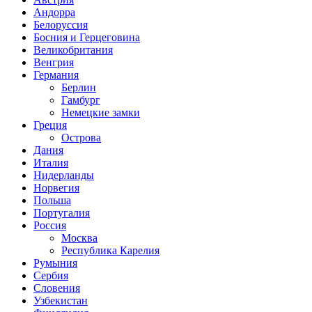
Андорра
Белоруссия
Босния и Герцеговина
Великобритания
Венгрия
Германия
Берлин
Гамбург
Немецкие замки
Греция
Острова
Дания
Италия
Нидерланды
Норвегия
Польша
Португалия
Россия
Москва
Республика Карелия
Румыния
Сербия
Словения
Узбекистан