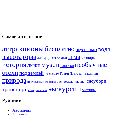
Самое интересное
аттракционы
бесплатно
вода
вкусненько
высота
горы
зима
замки
зоопарк
для здоровья
история
музеи
необычные
лыжи
напитки
отели
под землей
по следам Гарри Поттера
праздники
природа
сноуборд
распродажи
скидки
причудливые строения
экскурсии
транспорт
экстрим
холод
шоппинг
Рубрики
Австралия
Австрия