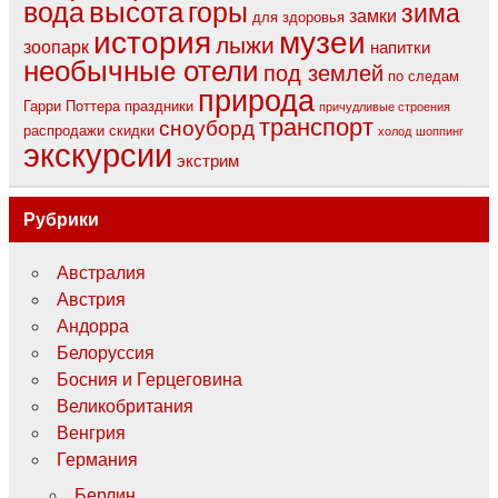
вода
высота
горы
зима
замки
для здоровья
музеи
история
лыжи
зоопарк
напитки
необычные отели
под землей
по следам
природа
Гарри Поттера
праздники
причудливые строения
транспорт
сноуборд
распродажи
скидки
холод
шоппинг
экскурсии
экстрим
Рубрики
Австралия
Австрия
Андорра
Белоруссия
Босния и Герцеговина
Великобритания
Венгрия
Германия
Берлин