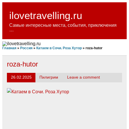
Skip
to
content
ilovetravelling.ru
Самые интересные места, события, приключения
…
Главная
»
Россия
»
Катаем в Сочи. Роза Хутор
»
roza-hutor
roza-hutor
26.02.2025
Пилигрим
Leave a comment