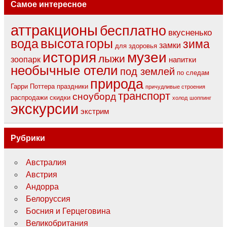
Самое интересное
аттракционы
бесплатно
вкусненько
вода
высота
горы
зима
замки
для здоровья
музеи
история
лыжи
зоопарк
напитки
необычные отели
под землей
по следам
природа
Гарри Поттера
праздники
причудливые строения
транспорт
сноуборд
распродажи
скидки
холод
шоппинг
экскурсии
экстрим
Рубрики
Австралия
Австрия
Андорра
Белоруссия
Босния и Герцеговина
Великобритания