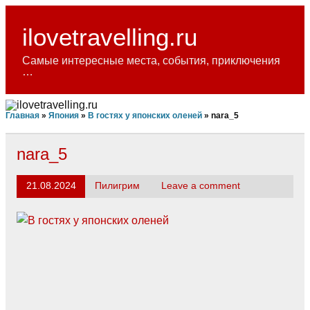
Skip
to
content
ilovetravelling.ru
Самые интересные места, события, приключения
…
Главная
»
Япония
»
В гостях у японских оленей
»
nara_5
nara_5
21.08.2024
Пилигрим
Leave a comment