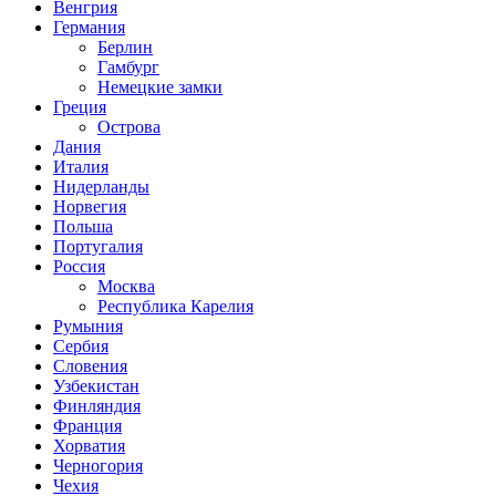
Венгрия
Германия
Берлин
Гамбург
Немецкие замки
Греция
Острова
Дания
Италия
Нидерланды
Норвегия
Польша
Португалия
Россия
Москва
Республика Карелия
Румыния
Сербия
Словения
Узбекистан
Финляндия
Франция
Хорватия
Черногория
Чехия