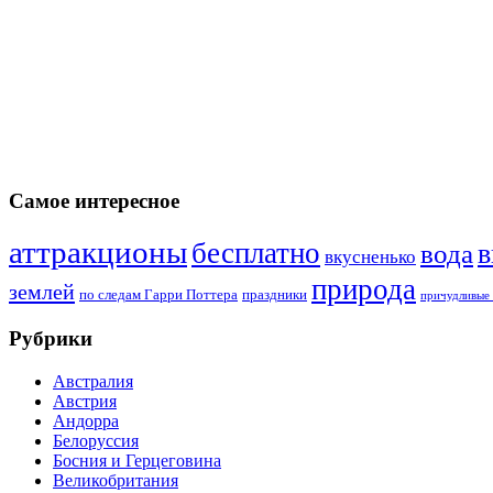
Самое интересное
аттракционы
бесплатно
в
вода
вкусненько
природа
землей
по следам Гарри Поттера
праздники
причудливые 
Рубрики
Австралия
Австрия
Андорра
Белоруссия
Босния и Герцеговина
Великобритания