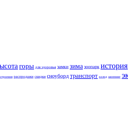
история
ысота
горы
зима
замки
зоопарк
для здоровья
э
транспорт
сноуборд
распродажи
скидки
строения
холод
шоппинг