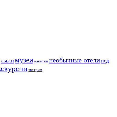
музеи
необычные отели
лыжи
под
напитки
кскурсии
экстрим