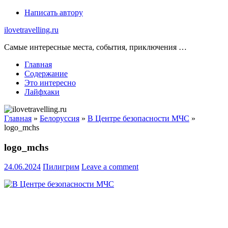
Skip
Написать автору
to
ilovetravelling.ru
content
Самые интересные места, события, приключения …
Главная
Содержание
Это интересно
Лайфхаки
Главная
»
Белоруссия
»
В Центре безопасности МЧС
»
logo_mchs
logo_mchs
24.06.2024
Пилигрим
Leave a comment