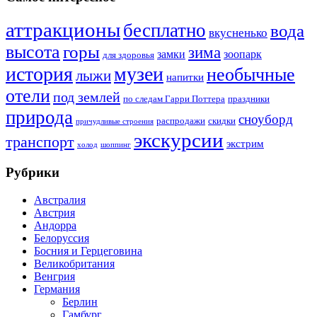
аттракционы
бесплатно
вода
вкусненько
высота
горы
зима
замки
зоопарк
для здоровья
история
музеи
необычные
лыжи
напитки
отели
под землей
по следам Гарри Поттера
праздники
природа
сноуборд
распродажи
скидки
причудливые строения
экскурсии
транспорт
экстрим
холод
шоппинг
Рубрики
Австралия
Австрия
Андорра
Белоруссия
Босния и Герцеговина
Великобритания
Венгрия
Германия
Берлин
Гамбург