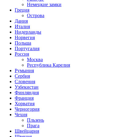
Немецкие замки
Греция
Острова
Дания
Италия
Нидерланды
Норвегия
Польша
Португалия
Россия
Москва
Республика Карелия
Румыния
Сербия
Словения
Узбекистан
Финляндия
Франция
Хорватия
Черногория
Чехия
Пльзень
Прага
Швейцария
Швеция