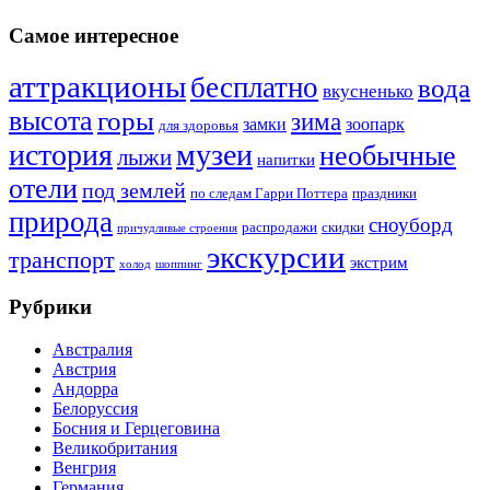
Самое интересное
аттракционы
бесплатно
вода
вкусненько
высота
горы
зима
замки
зоопарк
для здоровья
история
музеи
необычные
лыжи
напитки
отели
под землей
по следам Гарри Поттера
праздники
природа
сноуборд
распродажи
скидки
причудливые строения
экскурсии
транспорт
экстрим
холод
шоппинг
Рубрики
Австралия
Австрия
Андорра
Белоруссия
Босния и Герцеговина
Великобритания
Венгрия
Германия