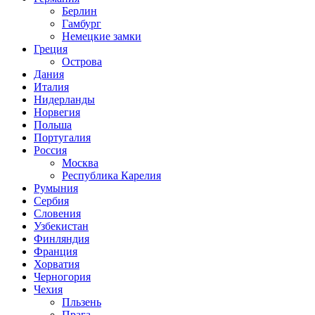
Берлин
Гамбург
Немецкие замки
Греция
Острова
Дания
Италия
Нидерланды
Норвегия
Польша
Португалия
Россия
Москва
Республика Карелия
Румыния
Сербия
Словения
Узбекистан
Финляндия
Франция
Хорватия
Черногория
Чехия
Пльзень
Прага