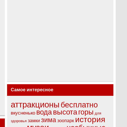
Самое интересное
аттракционы
бесплатно
вода
высота
горы
вкусненько
для
история
зима
замки
зоопарк
здоровья