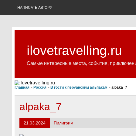
Skip
to
НАПИСАТЬ АВТОРУ
content
ilovetravelling.ru
Самые интересные места, события, приключен
Главная
»
Россия
»
В гости к перуанским альпакам
»
alpaka_7
alpaka_7
21.03.2024
Пилигрим