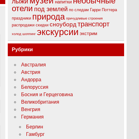
музеи
необычные
лыжи
напитки
отели
под землей
по следам Гарри Поттера
природа
праздники
причудливые строения
транспорт
сноуборд
распродажи
скидки
экскурсии
экстрим
холод
шоппинг
Рубрики
Австралия
Австрия
Андорра
Белоруссия
Босния и Герцеговина
Великобритания
Венгрия
Германия
Берлин
Гамбург