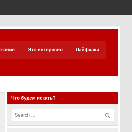
жание
Это интересно
Лайфхаки
Что будем искать?