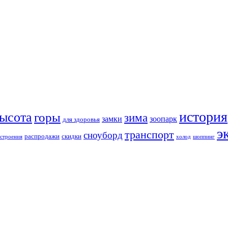
история
ысота
горы
зима
замки
зоопарк
для здоровья
э
транспорт
сноуборд
распродажи
скидки
строения
холод
шоппинг