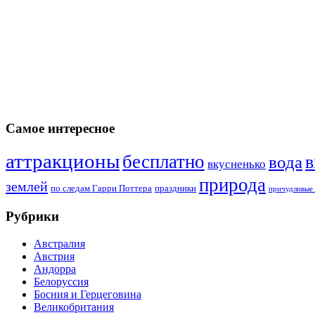
Самое интересное
аттракционы
бесплатно
в
вода
вкусненько
природа
землей
по следам Гарри Поттера
праздники
причудливые 
Рубрики
Австралия
Австрия
Андорра
Белоруссия
Босния и Герцеговина
Великобритания