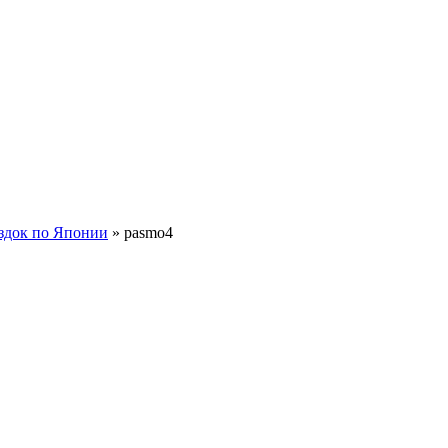
ездок по Японии
»
pasmo4