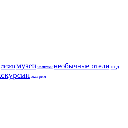
музеи
необычные отели
лыжи
под
напитки
кскурсии
экстрим