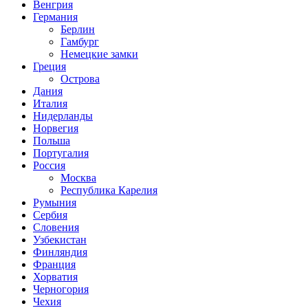
Венгрия
Германия
Берлин
Гамбург
Немецкие замки
Греция
Острова
Дания
Италия
Нидерланды
Норвегия
Польша
Португалия
Россия
Москва
Республика Карелия
Румыния
Сербия
Словения
Узбекистан
Финляндия
Франция
Хорватия
Черногория
Чехия