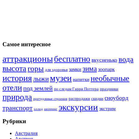
Самое интересное
аттракционы
бесплатно
вода
вкусненько
высота
горы
зима
замки
зоопарк
для здоровья
история
музеи
необычные
лыжи
напитки
отели
под землей
по следам Гарри Поттера
праздники
природа
сноуборд
распродажи
скидки
причудливые строения
экскурсии
транспорт
экстрим
холод
шоппинг
Рубрики
Австралия
Австрия