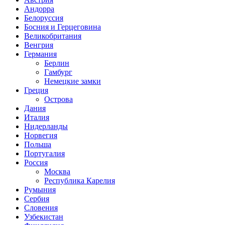
Андорра
Белоруссия
Босния и Герцеговина
Великобритания
Венгрия
Германия
Берлин
Гамбург
Немецкие замки
Греция
Острова
Дания
Италия
Нидерланды
Норвегия
Польша
Португалия
Россия
Москва
Республика Карелия
Румыния
Сербия
Словения
Узбекистан