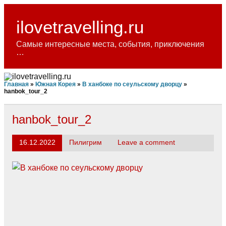
Skip
to
content
ilovetravelling.ru
Самые интересные места, события, приключения
…
Главная
»
Южная Корея
»
В ханбоке по сеульскому дворцу
»
hanbok_tour_2
hanbok_tour_2
16.12.2022
Пилигрим
Leave a comment