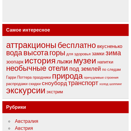
Самое интересное
аттракционы
бесплатно
вкусненько
вода
высота
горы
зима
замки
для здоровья
музеи
история
лыжи
зоопарк
напитки
необычные отели
под землей
по следам
природа
Гарри Поттера
праздники
причудливые строения
транспорт
сноуборд
распродажи
скидки
холод
шоппинг
экскурсии
экстрим
Рубрики
Австралия
Австрия