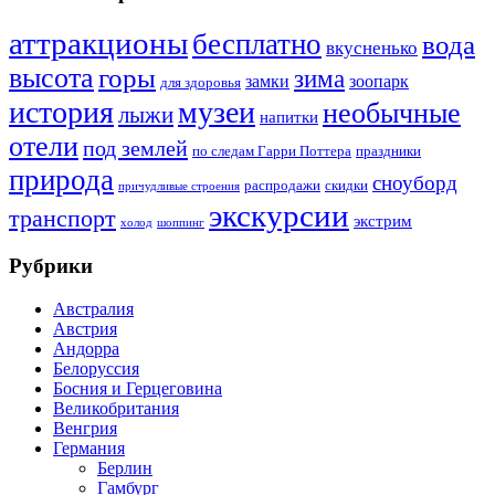
аттракционы
бесплатно
вода
вкусненько
высота
горы
зима
замки
зоопарк
для здоровья
история
музеи
необычные
лыжи
напитки
отели
под землей
по следам Гарри Поттера
праздники
природа
сноуборд
распродажи
скидки
причудливые строения
экскурсии
транспорт
экстрим
холод
шоппинг
Рубрики
Австралия
Австрия
Андорра
Белоруссия
Босния и Герцеговина
Великобритания
Венгрия
Германия
Берлин
Гамбург