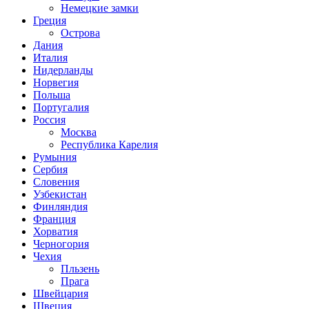
Немецкие замки
Греция
Острова
Дания
Италия
Нидерланды
Норвегия
Польша
Португалия
Россия
Москва
Республика Карелия
Румыния
Сербия
Словения
Узбекистан
Финляндия
Франция
Хорватия
Черногория
Чехия
Пльзень
Прага
Швейцария
Швеция