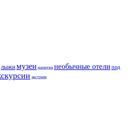
музеи
необычные отели
лыжи
под
напитки
кскурсии
экстрим