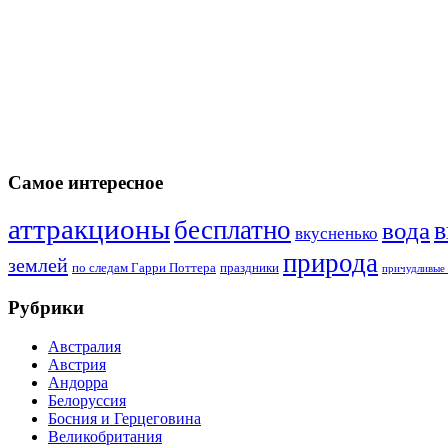
Самое интересное
аттракционы
бесплатно
в
вода
вкусненько
природа
землей
по следам Гарри Поттера
праздники
причудливые 
Рубрики
Австралия
Австрия
Андорра
Белоруссия
Босния и Герцеговина
Великобритания