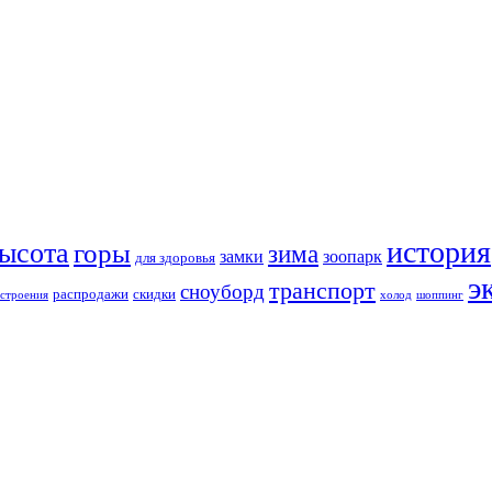
история
ысота
горы
зима
замки
зоопарк
для здоровья
э
транспорт
сноуборд
распродажи
скидки
строения
холод
шоппинг