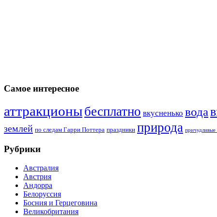
Самое интересное
аттракционы
бесплатно
в
вода
вкусненько
природа
землей
по следам Гарри Поттера
праздники
причудливые 
Рубрики
Австралия
Австрия
Андорра
Белоруссия
Босния и Герцеговина
Великобритания