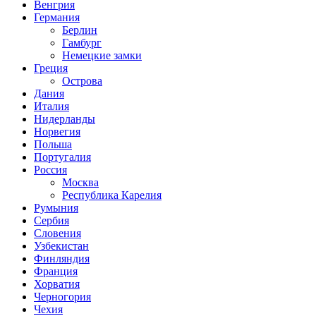
Венгрия
Германия
Берлин
Гамбург
Немецкие замки
Греция
Острова
Дания
Италия
Нидерланды
Норвегия
Польша
Португалия
Россия
Москва
Республика Карелия
Румыния
Сербия
Словения
Узбекистан
Финляндия
Франция
Хорватия
Черногория
Чехия