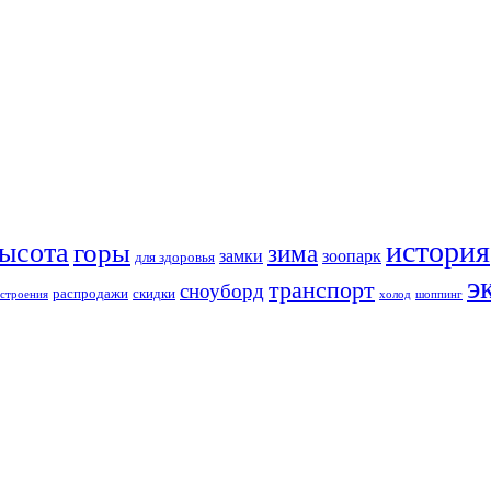
история
ысота
горы
зима
замки
зоопарк
для здоровья
э
транспорт
сноуборд
распродажи
скидки
строения
холод
шоппинг