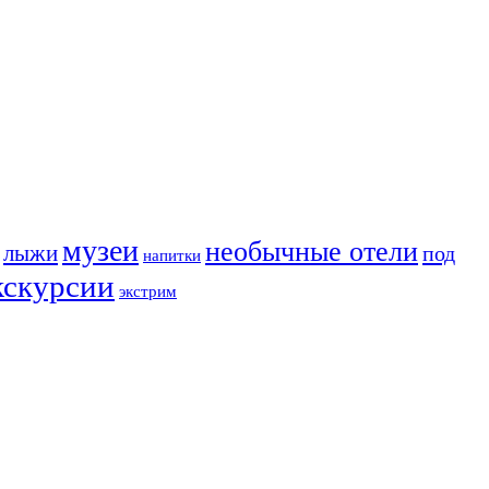
музеи
необычные отели
лыжи
под
напитки
кскурсии
экстрим