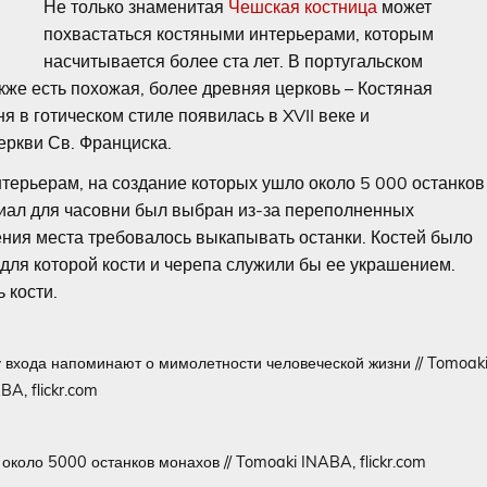
Не только знаменитая
Чешская костница
может
похвастаться костяными интерьерами, которым
насчитывается более ста лет. В португальском
кже есть похожая, более древняя церковь – Костяная
я в готическом стиле появилась в XVII веке и
еркви Св. Франциска.
терьерам, на создание которых ушло около 5 000 останков
иал для часовни был выбран из-за переполненных
ния места требовалось выкапывать останки. Костей было
 для которой кости и черепа служили бы ее украшением.
 кости.
у входа напоминают о мимолетности человеческой жизни // Tomoak
BA, flickr.com
около 5000 останков монахов // Tomoaki INABA, flickr.com