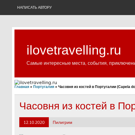
Skip
to
НАПИСАТЬ АВТОРУ
content
ilovetravelling.ru
Самые интересные места, события, приключен
Главная
»
Португалия
»
Часовня из костей в Португалии (Capela d
Часовня из костей в По
12.10.2020
Пилигрим