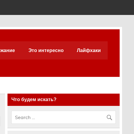
жание
Это интересно
Лайфхаки
Что будем искать?