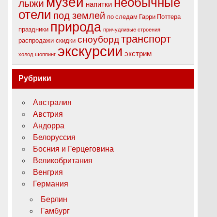
музеи
необычные
лыжи
напитки
отели
под землей
по следам Гарри Поттера
природа
праздники
причудливые строения
транспорт
сноуборд
распродажи
скидки
экскурсии
экстрим
холод
шоппинг
Рубрики
Австралия
Австрия
Андорра
Белоруссия
Босния и Герцеговина
Великобритания
Венгрия
Германия
Берлин
Гамбург