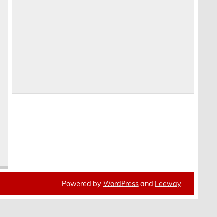
Powered by
WordPress
and
Leeway
.