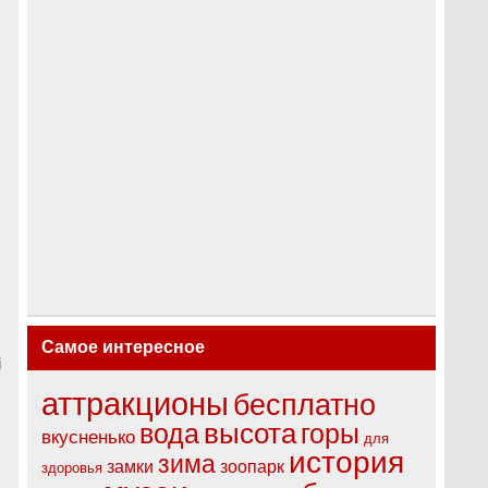
Самое интересное
i
аттракционы
бесплатно
высота
вода
горы
вкусненько
для
история
зима
замки
зоопарк
здоровья