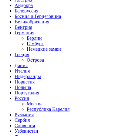
Андорра
Белоруссия
Босния и Герцеговина
Великобритания
Венгрия
Германия
Берлин
Гамбург
Немецкие замки
Греция
Острова
Дания
Италия
Нидерланды
Норвегия
Польша
Португалия
Россия
Москва
Республика Карелия
Румыния
Сербия
Словения
Узбекистан