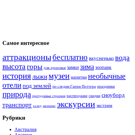
Самое интересное
аттракционы
бесплатно
вода
вкусненько
высота
горы
зима
замки
зоопарк
для здоровья
история
музеи
необычные
лыжи
напитки
отели
под землей
по следам Гарри Поттера
праздники
природа
сноуборд
распродажи
скидки
причудливые строения
экскурсии
транспорт
экстрим
холод
шоппинг
Рубрики
Австралия
Австрия