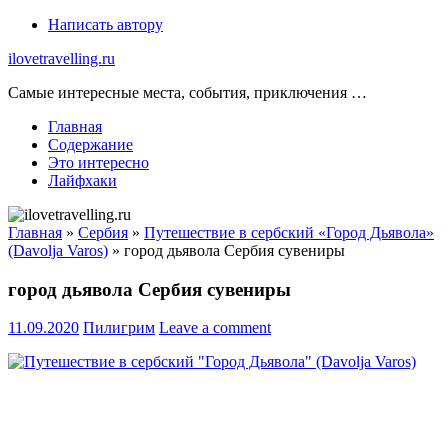
Skip
Написать автору
to
ilovetravelling.ru
content
Самые интересные места, события, приключения …
Главная
Содержание
Это интересно
Лайфхаки
Главная
»
Сербия
»
Путешествие в сербский «Город Дьявола»
(Davolja Varos)
»
город дьявола Сербия сувениры
город дьявола Сербия сувениры
11.09.2020
Пилигрим
Leave a comment