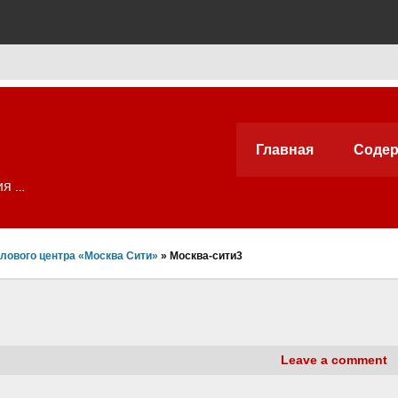
Главная
Содер
ия …
елового центра «Москва Сити»
»
Москва-сити3
Leave a comment