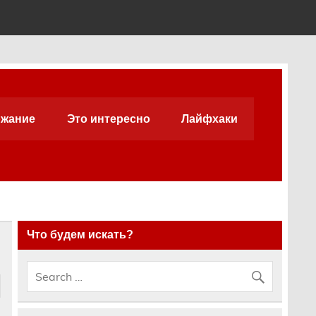
жание
Это интересно
Лайфхаки
Что будем искать?