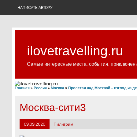
Skip
to
НАПИСАТЬ АВТОРУ
content
ilovetravelling.ru
Самые интересные места, события, приключен
Главная
»
Россия
»
Москва
»
Пролетая над Москвой – взгляд из д
Москва-сити3
09.09.2020
Пилигрим