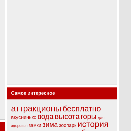
Самое интересное
аттракционы
бесплатно
высота
вода
горы
вкусненько
для
история
зима
замки
зоопарк
здоровья