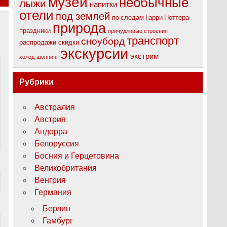
музеи
необычные
лыжи
напитки
отели
под землей
по следам Гарри Поттера
природа
праздники
причудливые строения
транспорт
сноуборд
распродажи
скидки
экскурсии
экстрим
холод
шоппинг
Рубрики
Австралия
Австрия
Андорра
Белоруссия
Босния и Герцеговина
Великобритания
Венгрия
Германия
Берлин
Гамбург