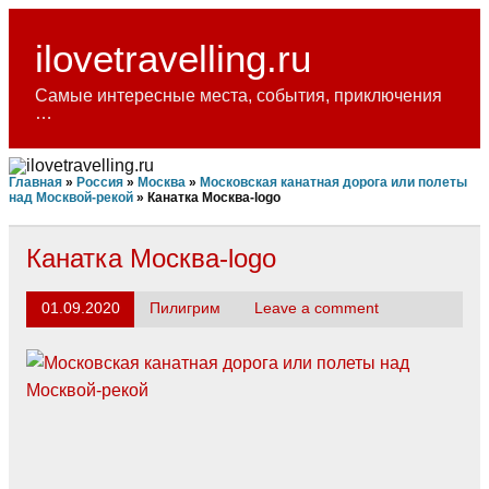
Skip
to
content
ilovetravelling.ru
Самые интересные места, события, приключения
…
Главная
»
Россия
»
Москва
»
Московская канатная дорога или полеты
над Москвой-рекой
»
Канатка Москва-logo
Канатка Москва-logo
01.09.2020
Пилигрим
Leave a comment