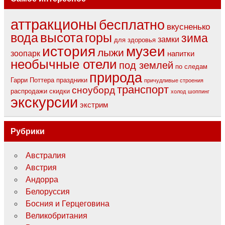
аттракционы
бесплатно
вкусненько
вода
высота
горы
зима
замки
для здоровья
музеи
история
лыжи
зоопарк
напитки
необычные отели
под землей
по следам
природа
Гарри Поттера
праздники
причудливые строения
транспорт
сноуборд
распродажи
скидки
холод
шоппинг
экскурсии
экстрим
Рубрики
Австралия
Австрия
Андорра
Белоруссия
Босния и Герцеговина
Великобритания