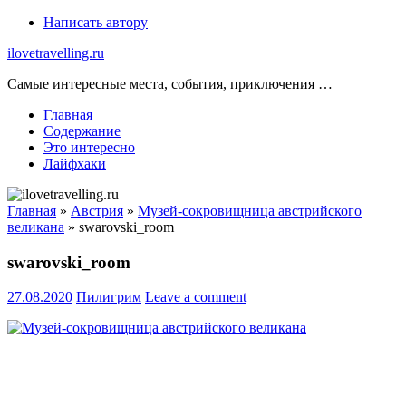
Skip
Написать автору
to
ilovetravelling.ru
content
Самые интересные места, события, приключения …
Главная
Содержание
Это интересно
Лайфхаки
Главная
»
Австрия
»
Музей-сокровищница австрийского
великана
»
swarovski_room
swarovski_room
27.08.2020
Пилигрим
Leave a comment