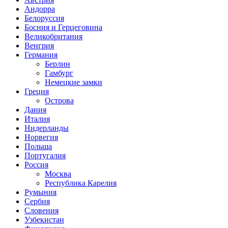
Андорра
Белоруссия
Босния и Герцеговина
Великобритания
Венгрия
Германия
Берлин
Гамбург
Немецкие замки
Греция
Острова
Дания
Италия
Нидерланды
Норвегия
Польша
Португалия
Россия
Москва
Республика Карелия
Румыния
Сербия
Словения
Узбекистан