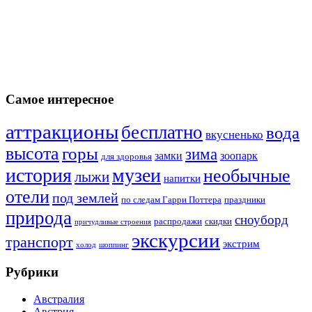
Самое интересное
аттракционы
бесплатно
вода
вкусненько
высота
горы
зима
замки
зоопарк
для здоровья
история
музеи
необычные
лыжи
напитки
отели
под землей
по следам Гарри Поттера
праздники
природа
сноуборд
распродажи
скидки
причудливые строения
экскурсии
транспорт
экстрим
холод
шоппинг
Рубрики
Австралия
Австрия