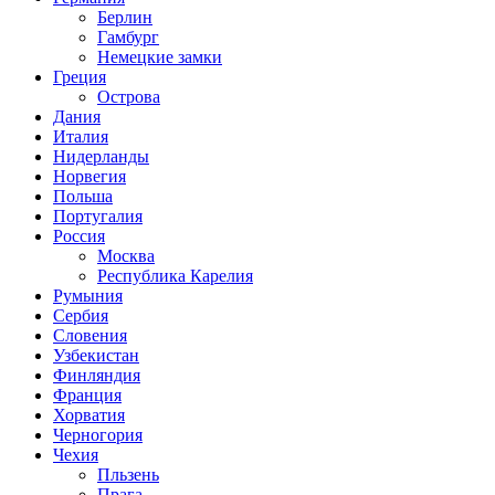
Берлин
Гамбург
Немецкие замки
Греция
Острова
Дания
Италия
Нидерланды
Норвегия
Польша
Португалия
Россия
Москва
Республика Карелия
Румыния
Сербия
Словения
Узбекистан
Финляндия
Франция
Хорватия
Черногория
Чехия
Пльзень
Прага