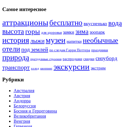
Самое интересное
аттракционы
бесплатно
вода
вкусненько
высота
горы
зима
замки
зоопарк
для здоровья
история
музеи
необычные
лыжи
напитки
отели
под землей
по следам Гарри Поттера
праздники
природа
сноуборд
распродажи
скидки
причудливые строения
экскурсии
транспорт
экстрим
холод
шоппинг
Рубрики
Австралия
Австрия
Андорра
Белоруссия
Босния и Герцеговина
Великобритания
Венгрия
Германия