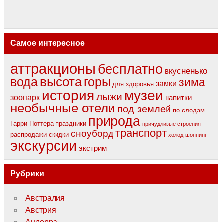
Самое интересное
аттракционы
бесплатно
вкусненько
вода
высота
горы
зима
замки
для здоровья
музеи
история
лыжи
зоопарк
напитки
необычные отели
под землей
по следам
природа
Гарри Поттера
праздники
причудливые строения
транспорт
сноуборд
распродажи
скидки
холод
шоппинг
экскурсии
экстрим
Рубрики
Австралия
Австрия
Андорра