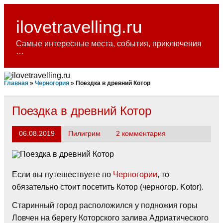
Skip
to
content
ilovetravelling.ru
Самые интересные места, события, приключения
…
Главная
»
Черногория
»
Поездка в древний Котор
Поездка в древний Котор
06.08.2019
Пилигрим
2 комментария
Если вы путешествуете по
Черногории
, то
обязательно стоит посетить Котор (черногор. Kotor).
Старинный город расположился у подножия горы
Ловчен на берегу Которского залива Адриатического