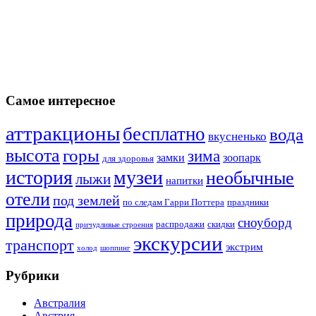
Самое интересное
аттракционы
бесплатно
вода
вкусненько
высота
горы
зима
замки
зоопарк
для здоровья
история
музеи
необычные
лыжи
напитки
отели
под землей
по следам Гарри Поттера
праздники
природа
сноуборд
распродажи
скидки
причудливые строения
экскурсии
транспорт
экстрим
холод
шоппинг
Рубрики
Австралия
Австрия