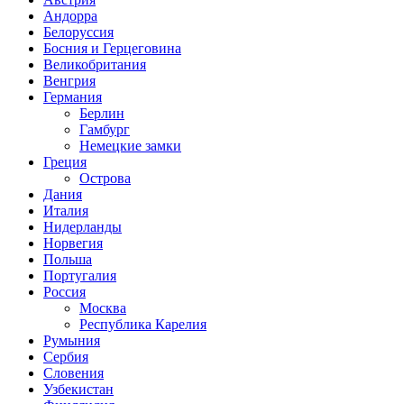
Андорра
Белоруссия
Босния и Герцеговина
Великобритания
Венгрия
Германия
Берлин
Гамбург
Немецкие замки
Греция
Острова
Дания
Италия
Нидерланды
Норвегия
Польша
Португалия
Россия
Москва
Республика Карелия
Румыния
Сербия
Словения
Узбекистан