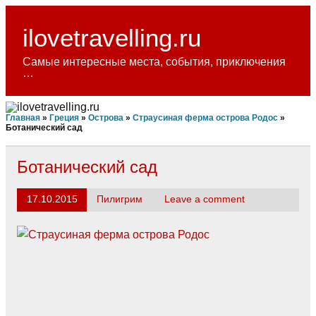
Skip
to
content
ilovetravelling.ru
Самые интересные места, события, приключения
…
Главная
»
Греция
»
Острова
»
Страусиная ферма острова Родос
»
Ботанический сад
Ботанический сад
17.10.2015
Пилигрим
Leave a comment