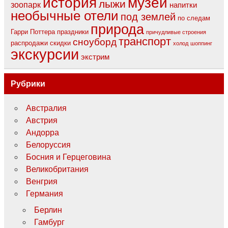
музеи
история
лыжи
зоопарк
напитки
необычные отели
под землей
по следам
природа
Гарри Поттера
праздники
причудливые строения
транспорт
сноуборд
распродажи
скидки
холод
шоппинг
экскурсии
экстрим
Рубрики
Австралия
Австрия
Андорра
Белоруссия
Босния и Герцеговина
Великобритания
Венгрия
Германия
Берлин
Гамбург