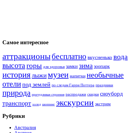
Самое интересное
аттракционы
бесплатно
вода
вкусненько
высота
горы
зима
замки
зоопарк
для здоровья
история
музеи
необычные
лыжи
напитки
отели
под землей
по следам Гарри Поттера
праздники
природа
сноуборд
распродажи
скидки
причудливые строения
экскурсии
транспорт
экстрим
холод
шоппинг
Рубрики
Австралия
Австрия