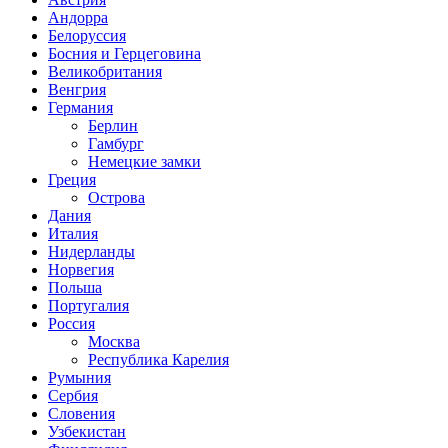
Андорра
Белоруссия
Босния и Герцеговина
Великобритания
Венгрия
Германия
Берлин
Гамбург
Немецкие замки
Греция
Острова
Дания
Италия
Нидерланды
Норвегия
Польша
Португалия
Россия
Москва
Республика Карелия
Румыния
Сербия
Словения
Узбекистан