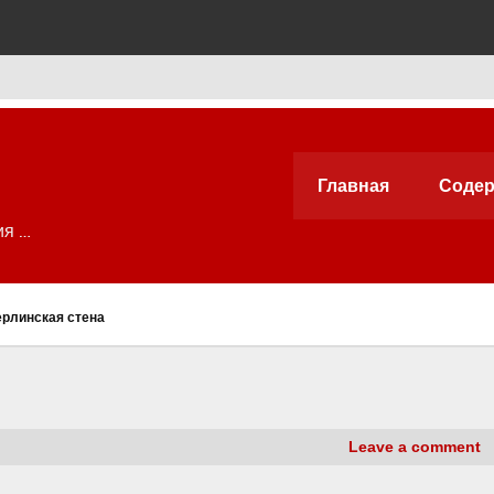
Главная
Содер
ия …
рлинская стена
Leave a comment