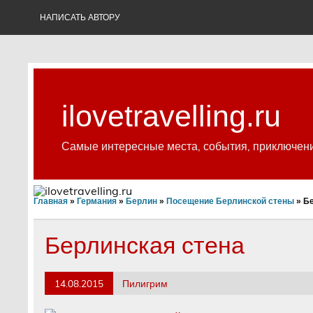
Skip
to
НАПИСАТЬ АВТОРУ
content
ilovetravelling.ru
Самые интересные места, события, приключен
Главная
»
Германия
»
Берлин
»
Посещение Берлинской стены
»
Бе
Берлинская стена
14.08.2015
Пилигрим