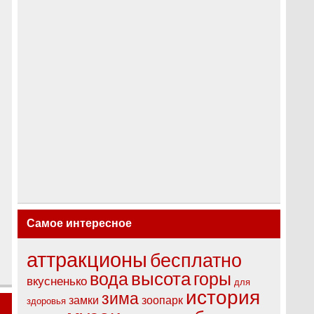
Самое интересное
аттракционы
бесплатно
высота
вода
горы
вкусненько
для
история
зима
замки
зоопарк
здоровья