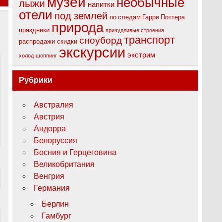
музеи
необычные
лыжи
напитки
отели
под землей
по следам Гарри Поттера
природа
праздники
причудливые строения
транспорт
сноуборд
распродажи
скидки
экскурсии
экстрим
холод
шоппинг
Рубрики
Австралия
Австрия
Андорра
Белоруссия
Босния и Герцеговина
Великобритания
Венгрия
Германия
Берлин
Гамбург