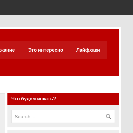
жание
Это интересно
Лайфхаки
Что будем искать?