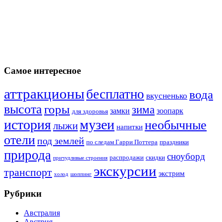
Самое интересное
аттракционы
бесплатно
вода
вкусненько
высота
горы
зима
замки
зоопарк
для здоровья
история
музеи
необычные
лыжи
напитки
отели
под землей
по следам Гарри Поттера
праздники
природа
сноуборд
распродажи
скидки
причудливые строения
экскурсии
транспорт
экстрим
холод
шоппинг
Рубрики
Австралия
Австрия