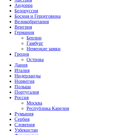
Андорра
Белоруссия
Босния и Герцеговина
Великобритания
Венгрия
Германия
Берлин
Гамбург
Немецкие замки
Греция
Острова
Дания
Италия
Нидерланды
Норвегия
Польша
Португалия
Россия
Москва
Республика Карелия
Румыния
Сербия
Словения
Узбекистан